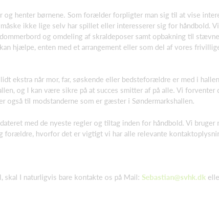
r og henter børnene. Som forælder forpligter man sig til at vise inte
e ikke lige selv har spillet eller interesserer sig for håndbold. Vi
af dommerbord og omdeling af skraldeposer samt opbakning til stævn
an hjælpe, enten med et arrangement eller som del af vores frivillig
 lidt ekstra når mor, far, søskende eller bedsteforældre er med i halle
allen, og I kan være sikre på at succes smitter af på alle. Vi forventer
ver også til modstanderne som er gæster i Søndermarkshallen.
dateret med de nyeste regler og tiltag inden for håndbold. Vi bruger 
rældre, hvorfor det er vigtigt vi har alle relevante kontaktoplysni
 skal I naturligvis bare kontakte os på Mail:
Sebastian@svhk.dk
elle