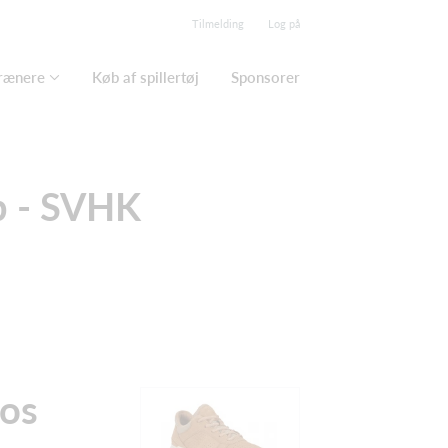
Tilmelding
Log på
trænere
Køb af spillertøj
Sponsorer
b - SVHK
 os