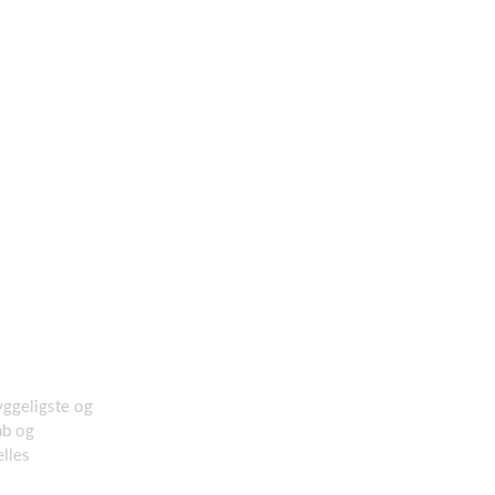
yggeligste og
ab og
ælles