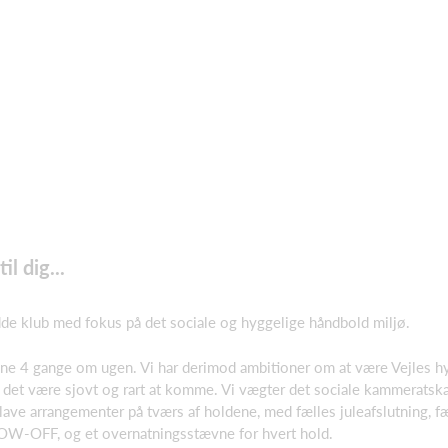
l dig...
de klub med fokus på det sociale og hyggelige håndbold miljø.
ræne 4 gange om ugen. Vi har derimod ambitioner om at være Vejles h
 det være sjovt og rart at komme. Vi vægter det sociale kammeratsk
lave arrangementer på tværs af holdene, med fælles juleafslutning, f
W-OFF, og et overnatningsstævne for hvert hold.