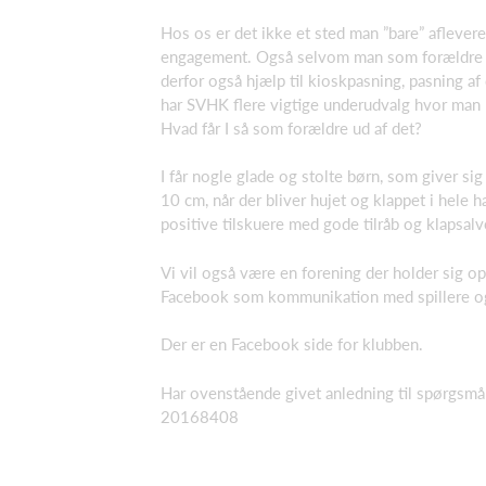
Hos os er det ikke et sted man ”bare” aflevere
engagement. Også selvom man som forældre måsk
derfor også hjælp til kioskpasning, pasning 
har SVHK flere vigtige underudvalg hvor man k
Hvad får I så som forældre ud af det?
I får nogle glade og stolte børn, som giver sig
10 cm, når der bliver hujet og klappet i hele h
positive tilskuere med gode tilråb og klapsal
Vi vil også være en forening der holder sig op
Facebook som kommunikation med spillere og fo
Der er en Facebook side for klubben.
Har ovenstående givet anledning til spørgsmål,
20168408