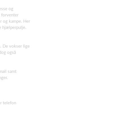
resse og
 forventer
er og kampe. Her
e hjælperpulje.
n. De vokser lige
 dog også
mail samt
nger.
r telefon